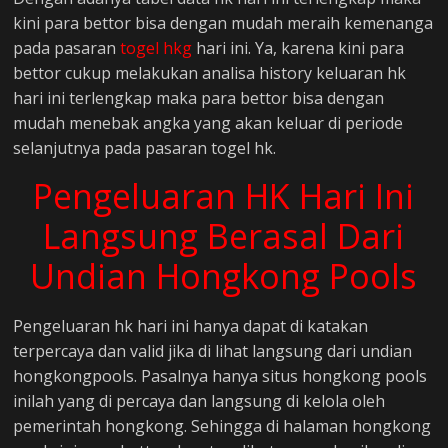
kini para bettor bisa dengan mudah meraih kemenanga
pada pasaran
togel hkg
hari ini. Ya, karena kini para
bettor cukup melakukan analisa history keluaran hk
hari ini terlengkap maka para bettor bisa dengan
mudah menebak angka yang akan keluar di periode
selanjutnya pada pasaran togel hk.
Pengeluaran HK Hari Ini
Langsung Berasal Dari
Undian Hongkong Pools
Pengeluaran hk hari ini hanya dapat di katakan
terpercaya dan valid jika di lihat langsung dari undian
hongkongpools. Pasalnya hanya situs hongkong pools
inilah yang di percaya dan langsung di kelola oleh
pemerintah hongkong. Sehingga di halaman hongkong