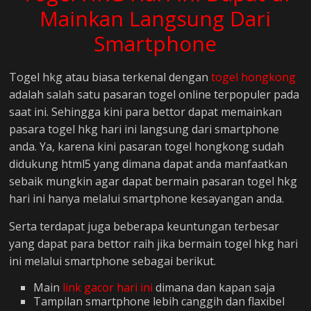
Mainkan Langsung Dari
Smartphone
Togel hkg atau biasa terkenal dengan
togel hongkong
adalah salah satu pasaran togel online terpopuler pada
saat ini. Sehingga kini para bettor dapat memainkan
pasara togel hkg hari ini langsung dari smartphone
anda. Ya, karena kini pasaran togel hongkong sudah
didukung html5 yang dimana dapat anda manfaatkan
sebaik mungkin agar dapat bermain pasaran togel hkg
hari ini hanya melalui smartphone kesayangan anda.
Serta terdapat juga beberapa keuntungan terbesar
yang dapat para bettor raih jika bermain togel hkg hari
ini melalui smartphone sebagai berikut.
Main
link gacor hari ini
dimana dan kapan saja
Tampilan smartphone lebih canggih dan flaxibel